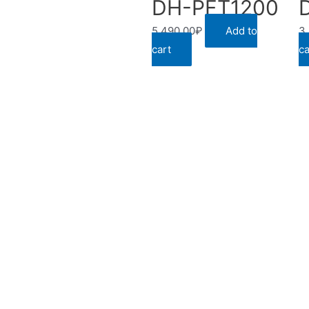
DH-PFT1200
5,490.00
₽
Add to
3
cart
ca