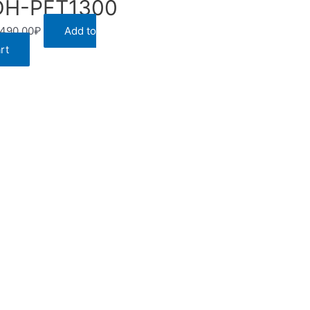
DH-PFT1300
,490.00
₽
Add to
rt