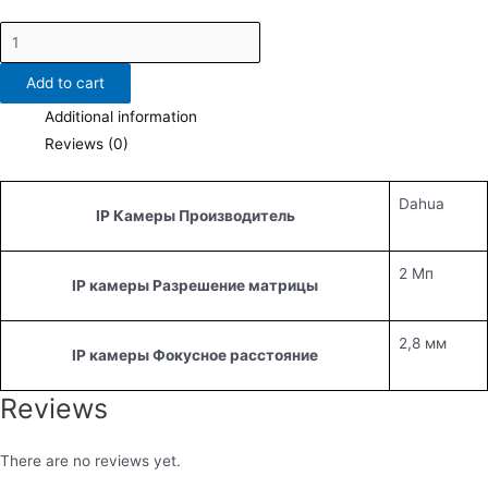
DH-
IPC-
Add to cart
HFW1230S1P-
0280B-
Additional information
S5
Reviews (0)
quantity
Dahua
IP Камеры Производитель
2 Мп
IP камеры Разрешение матрицы
2,8 мм
IP камеры Фокусное расстояние
Reviews
There are no reviews yet.