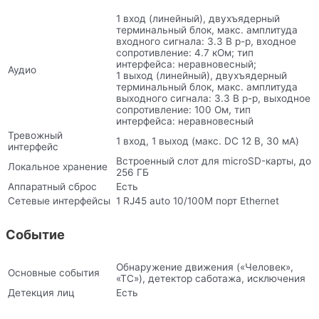
1 вход (линейный), двухъядерный
терминальный блок, макс. амплитуда
входного сигнала: 3.3 В p-p, входное
сопротивление: 4.7 кОм; тип
интерфейса: неравновесный;
Аудио
1 выход (линейный), двухъядерный
терминальный блок, макс. амплитуда
выходного сигнала: 3.3 В p-p, выходное
сопротивление: 100 Ом, тип
интерфейса: неравновесный
Тревожный
1 вход, 1 выход (макс. DC 12 В, 30 мA)
интерфейс
Встроенный слот для microSD-карты, до
Локальное хранение
256 ГБ
Аппаратный сброс
Есть
Сетевые интерфейсы
1 RJ45 auto 10/100M порт Ethernet
Событие
Обнаружение движения («Человек»,
Основные события
«ТС»), детектор саботажа, исключения
Детекция лиц
Есть