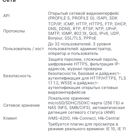
Открытый сетевой видеоинтерфейс
API
(PROFILE S, PROFILE G), ISAPI, SDK
TCP/IP, ICMP, HTTP, HTTPS, FTP, DHCP,
DNS, DDNS, RTP, RTSP, NTP, UPnP,
Протоколы
SMTP, IGMP, 802.1X, QoS, IPv6, UDP,
Bonjour, SSL/TLS, PPPoE
До 32 пользователей. 3 уровня
Пользователь / хост
пользователей: администратор,
оператор и пользователь
Защита паролем, сложный пароль,
шифрование HTTPS, фильтрация IP-
адресов, журнал проверки
безопасности, базовая и дайджест-
Безопасность
аутентификация для HTTP/HTTPS, TLS
1.1 1.2, WSSE и дайджест-
аутентификация открытых сетевых
видеоинтерфейсов
Локальное хранение:
microSD/SDHC/SDXC-карта (256 ГБ) и
Сетевое хранение
NAS (NFS, SMB/CIFS), автоматическая
детекция сетевого статуса (ANR)
Клиент
iVMS-4200, Hik-Connect, Hik-Central
Требуется плагин для просмотра в
режиме реального времени: IE 10, IE 11