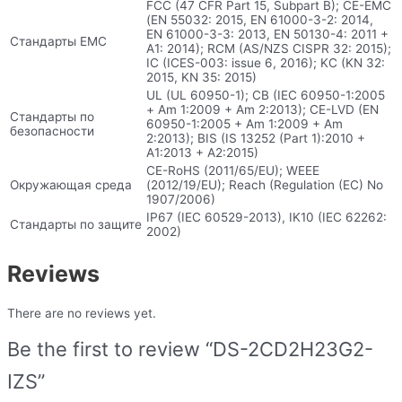
FCC (47 CFR Part 15, Subpart B); CE-EMC
(EN 55032: 2015, EN 61000-3-2: 2014,
EN 61000-3-3: 2013, EN 50130-4: 2011 +
Стандарты EMC
A1: 2014); RCM (AS/NZS CISPR 32: 2015);
IC (ICES-003: issue 6, 2016); KC (KN 32:
2015, KN 35: 2015)
UL (UL 60950-1); CB (IEC 60950-1:2005
+ Am 1:2009 + Am 2:2013); CE-LVD (EN
Стандарты по
60950-1:2005 + Am 1:2009 + Am
безопасности
2:2013); BIS (IS 13252 (Part 1):2010 +
A1:2013 + A2:2015)
CE-RoHS (2011/65/EU); WEEE
Окружающая среда
(2012/19/EU); Reach (Regulation (EC) No
1907/2006)
IP67 (IEC 60529-2013), IK10 (IEC 62262:
Стандарты по защите
2002)
Reviews
There are no reviews yet.
Be the first to review “DS-2CD2H23G2-
IZS”