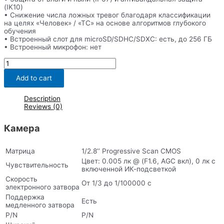
(IK10)
• Снижение числа ложных тревог благодаря классификации
на целях «Человек» / «ТС» на основе алгоритмов глубокого
обучения
• Встроенный слот для microSD/SDHC/SDXC: есть, до 256 ГБ
• Встроенный микрофон: нет
DS-
2CD2H23G2-
IZS
Add to cart
quantity
Description
Reviews (0)
Камера
Матрица
1/2.8’’ Progressive Scan CMOS
Цвет: 0.005 лк @ (F1.6, AGC вкл), 0 лк с
Чувствительность
включенной ИК-подсветкой
Скорость
От 1/3 до 1/100000 с
электронного затвора
Поддержка
Есть
медленного затвора
P/N
P/N