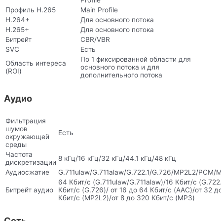
Profile
Профиль H.265
Main Profile
H.264+
Для основного потока
H.265+
Для основного потока
Битрейт
CBR/VBR
SVC
Есть
По 1 фиксированной области для
Область интереса
основного потока и для
(ROI)
дополнительного потока
Аудио
Фильтрация
шумов
Есть
окружающей
среды
Частота
8 кГц/16 кГц/32 кГц/44.1 кГц/48 кГц
дискретизации
Аудиосжатие
G.711ulaw/G.711alaw/G.722.1/G.726/MP2L2/PCM
64 Кбит/с (G.711ulaw/G.711alaw)/16 Кбит/с (G.722.
Битрейт аудио
Кбит/с (G.726)/ от 16 до 64 Кбит/с (AAC)/от 32 д
Кбит/с (MP2L2)/от 8 до 320 Кбит/с (MP3)
Сеть