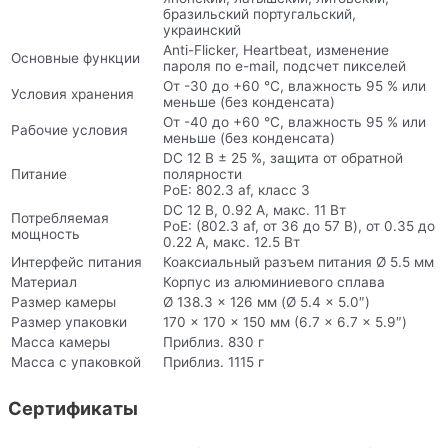
бразильский португальский,
украинский
Anti-Flicker, Heartbeat, изменение
Основные функции
пароля по e-mail, подсчет пикселей
От -30 до +60 °C, влажность 95 % или
Условия хранения
меньше (без конденсата)
От -40 до +60 °C, влажность 95 % или
Рабочие условия
меньше (без конденсата)
DC 12 В ± 25 %, защита от обратной
Питание
полярности
PoE: 802.3 af, класс 3
DC 12 В, 0.92 A, макс. 11 Вт
Потребляемая
PoE: (802.3 af, от 36 до 57 В), от 0.35 до
мощность
0.22 A, макс. 12.5 Вт
Интерфейс питания
Коаксиальный разъем питания Ø 5.5 мм
Материал
Корпус из алюминиевого сплава
Размер камеры
Ø 138.3 × 126 мм (Ø 5.4 × 5.0″)
Размер упаковки
170 × 170 × 150 мм (6.7 × 6.7 × 5.9″)
Масса камеры
Приблиз. 830 г
Масса с упаковкой
Приблиз. 1115 г
Сертификаты