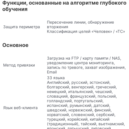
Функции, основанные на алгоритме глубокого
обучения
Пересечение линии, обнаружение
Защита периметра
вторжения
Классификация целей «Человек» / «ТС»
Основное
Загрузка на FTP / карту памяти / NAS,
уведомление центра мониторинга,
Метод привязки
запись по тревоге, захват изображения,
Email
33 языка
Английский, русский, эстонский,
болгарский, венгерский, греческий,
немецкий, итальянский, чешский,
словацкий, французский, польский,
голландский, португальский,
испанский, румынский, датский,
Язык веб-клиента
шведский, норвежский, финский,
хорватский, словенский, сербский,
турецкий, корейский, китайский
(традиционный), тайский, вьетнамский,
японский, латышский, литовский,