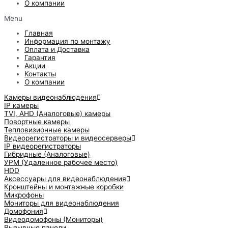
О компании
Menu
Главная
Информация по монтажу
Оплата и Доставка
Гарантия
Акции
Контакты
О компании
Камеры видеонаблюдения
IP камеры
TVI, AHD (Аналоговые) камеры
Повортные камеры
Тепловизионные камеры
Видеорегистраторы и видеосерверы
IP видеорегистраторы
Гибридные (Аналоговые)
УРМ (Удаленное рабочее место)
HDD
Аксессуары для видеонаблюдения
Кронштейны и монтажные коробки
Микрофоны
Мониторы для видеонаблюдения
Домофония
Видеодомофоны (Мониторы)
Вызывные панели