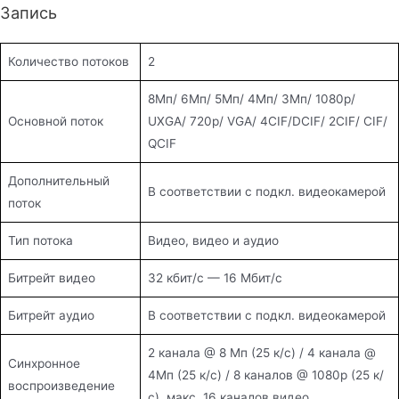
Запись
Количество потоков
2
8Мп/ 6Мп/ 5Мп/ 4Мп/ 3Мп/ 1080p/
Основной поток
UXGA/ 720p/ VGA/ 4CIF/DCIF/ 2CIF/ CIF/
QCIF
Дополнительный
В соответствии с подкл. видеокамерой
поток
Тип потока
Видео, видео и аудио
Битрейт видео
32 кбит/с — 16 Мбит/с
Битрейт аудио
В соответствии с подкл. видеокамерой
2 канала @ 8 Мп (25 к/с) / 4 канала @
Синхронное
4Мп (25 к/с) / 8 каналов @ 1080p (25 к/
воспроизведение
с), макс. 16 каналов видео