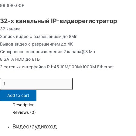
99,690.00
₽
32-х канальный IP-видеорегистратор
32 канала
Запись видео с разрешением до 8Мп
Вывод видео с разрешением до 4K
Синхронное воспроизведение 2 канала@8 Мп
8 SATA HDD до 8ТБ
2 сетевых интерфейса RJ-45 10M/100M/1000M Ethernet
DS-
8632NI-
Add to cart
K8
quantity
Description
Reviews (0)
Видео/аудивход