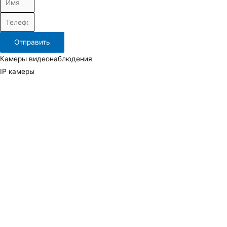
Отправить
Камеры видеонаблюдения
IP камеры
TVI, AHD (Аналоговые) камеры
Повортные камеры
Тепловизионные камеры
Видеорегистраторы и видеосерверы
IP видеорегистраторы
Гибридные (Аналоговые)
УРМ (Удаленное рабочее место)
HDD
Аксессуары для видеонаблюдения
Кронштейны и монтажные коробки
Микрофоны
Мониторы для видеонаблюдения