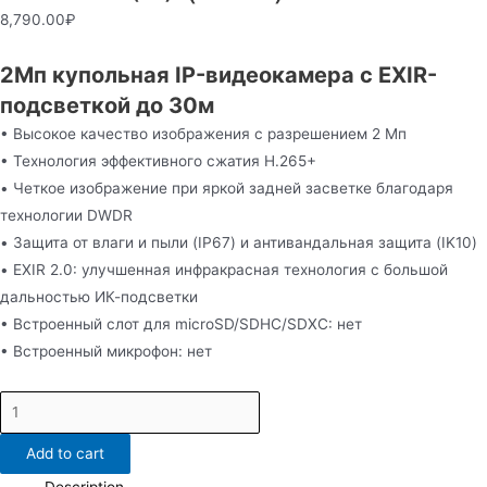
8,790.00
₽
2Мп купольная IP-видеокамера с EXIR-
подсветкой до 30м
• Высокое качество изображения с разрешением 2 Мп
• Технология эффективного сжатия H.265+
• Четкое изображение при яркой задней засветке благодаря
технологии DWDR
• Защита от влаги и пыли (IP67) и антивандальная защита (IK10)
• EXIR 2.0: улучшенная инфракрасная технология с большой
дальностью ИК-подсветки
• Встроенный слот для microSD/SDHC/SDXC: нет
• Встроенный микрофон: нет
DS-
I202(D)
Add to cart
(4mm)
quantity
Description