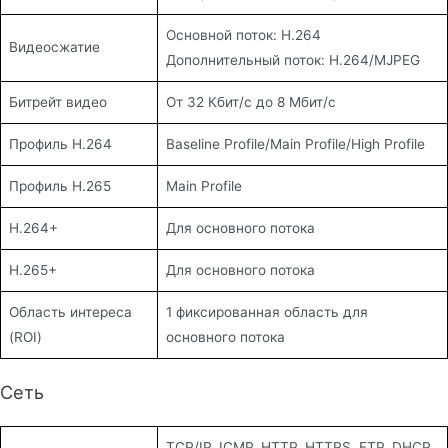
Основной поток: H.264
Видеосжатие
Дополнительный поток: H.264/MJPEG
Битрейт видео
От 32 Кбит/с до 8 Мбит/с
Профиль H.264
Baseline Profile/Main Profile/High Profile
Профиль H.265
Main Profile
H.264+
Для основного потока
H.265+
Для основного потока
Область интереса
1 фиксированная область для
(ROI)
основного потока
Сеть
TCP/IP, ICMP, HTTP, HTTPS, FTP, DHCP,