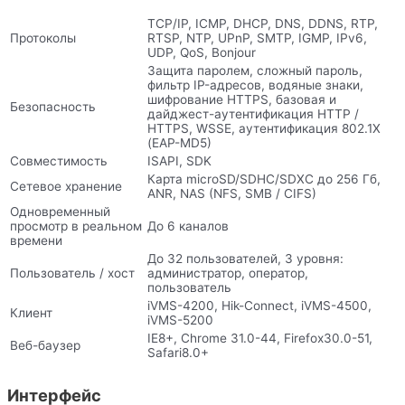
TCP/IP, ICMP, DHCP, DNS, DDNS, RTP,
Протоколы
RTSP, NTP, UPnP, SMTP, IGMP, IPv6,
UDP, QoS, Bonjour
Защита паролем, сложный пароль,
фильтр IP-адресов, водяные знаки,
шифрование HTTPS, базовая и
Безопасность
дайджест-аутентификация HTTP /
HTTPS, WSSE, аутентификация 802.1X
(EAP-MD5)
Совместимость
ISAPI, SDK
Карта microSD/SDHC/SDXC до 256 Гб,
Сетевое хранение
ANR, NAS (NFS, SMB / CIFS)
Одновременный
просмотр в реальном
До 6 каналов
времени
До 32 пользователей, 3 уровня:
Пользователь / хост
администратор, оператор,
пользователь
iVMS-4200, Hik-Connect, iVMS-4500,
Клиент
iVMS-5200
IE8+, Chrome 31.0-44, Firefox30.0-51,
Веб-баузер
Safari8.0+
Интерфейс