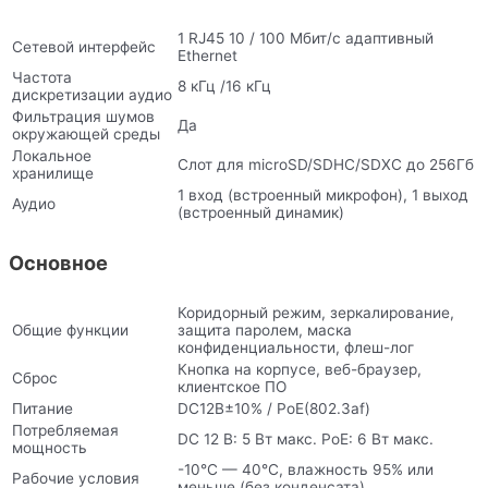
1 RJ45 10 / 100 Мбит/с адаптивный
Сетевой интерфейс
Ethernet
Частота
8 кГц /16 кГц
дискретизации аудио
Фильтрация шумов
Да
окружающей среды
Локальное
Слот для microSD/SDHC/SDXC до 256Гб
хранилище
1 вход (встроенный микрофон), 1 выход
Аудио
(встроенный динамик)
Основное
Коридорный режим, зеркалирование,
Общие функции
защита паролем, маска
конфиденциальности, флеш-лог
Кнопка на корпусе, веб-браузер,
Сброс
клиентское ПО
Питание
DC12В±10% / PoE(802.3af)
Потребляемая
DC 12 В: 5 Вт макс. PoE: 6 Вт макс.
мощность
-10°С — 40°С, влажность 95% или
Рабочие условия
меньше (без конденсата)