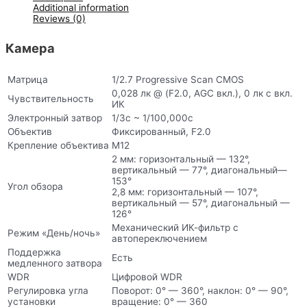
Additional information
Reviews (0)
Камера
Матрица
1/2.7 Progressive Scan CMOS
0,028 лк @ (F2.0, AGC вкл.), 0 лк с вкл.
Чувствительность
ИК
Электронный затвор
1/3с ~ 1/100,000с
Объектив
Фиксированный, F2.0
Крепление объектива
М12
2 мм: горизонтальный — 132°,
вертикальный — 77°, диагональный—
153°
Угол обзора
2,8 мм: горизонтальный — 107°,
вертикальный — 57°, диагональный —
126°
Механический ИК-фильтр с
Режим «День/ночь»
автопереключением
Поддержка
Есть
медленного затвора
WDR
Цифровой WDR
Регулировка угла
Поворот: 0° — 360°, наклон: 0° — 90°,
установки
вращение: 0° — 360