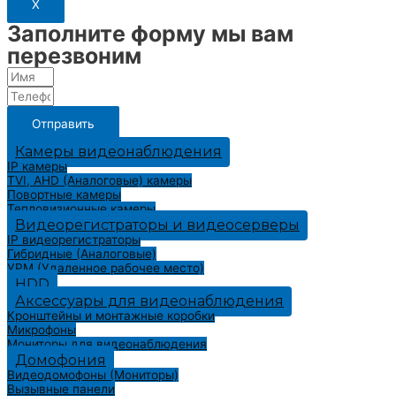
X
Заполните форму мы вам
перезвоним
Отправить
Камеры видеонаблюдения
IP камеры
TVI, AHD (Аналоговые) камеры
Повортные камеры
Тепловизионные камеры
Видеорегистраторы и видеосерверы
IP видеорегистраторы
Гибридные (Аналоговые)
УРМ (Удаленное рабочее место)
HDD
Аксессуары для видеонаблюдения
Кронштейны и монтажные коробки
Микрофоны
Мониторы для видеонаблюдения
Домофония
Видеодомофоны (Мониторы)
Вызывные панели