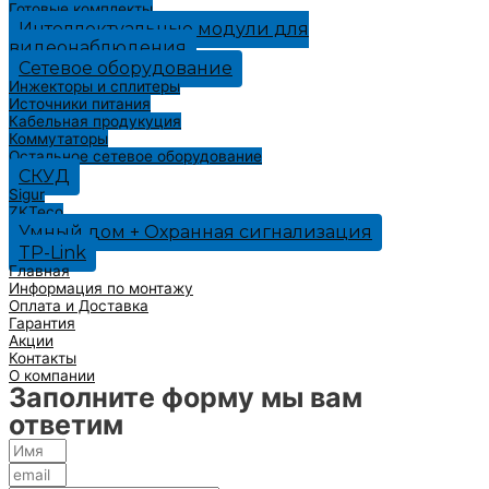
Готовые комплекты
Интеллектуальные модули для
видеонаблюдения
Сетевое оборудование
Инжекторы и сплитеры
Источники питания
Кабельная продукуция
Коммутаторы
Остальное сетевое оборудование
СКУД
Sigur
ZKTeco
Умный дом + Охранная сигнализация
TP-Link
Главная
Информация по монтажу
Оплата и Доставка
Гарантия
Акции
Контакты
О компании
Заполните форму мы вам
ответим