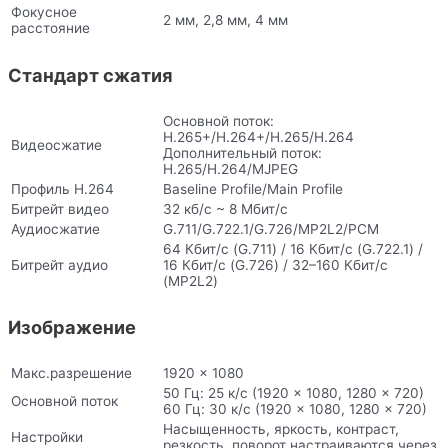
Фокусное
2 мм, 2,8 мм, 4 мм
расстояние
Стандарт сжатия
Основной поток:
H.265+/H.264+/H.265/H.264
Видеосжатие
Дополнительный поток:
H.265/H.264/MJPEG
Профиль H.264
Baseline Profile/Main Profile
Битрейт видео
32 кб/с ~ 8 Мбит/с
Аудиосжатие
G.711/G.722.1/G.726/MP2L2/PCM
64 Кбит/с (G.711) / 16 Кбит/с (G.722.1) /
Битрейт аудио
16 Кбит/с (G.726) / 32–160 Кбит/с
(MP2L2)
Изображение
Макс.разрешение
1920 × 1080
50 Гц: 25 к/с (1920 × 1080, 1280 × 720)
Основной поток
60 Гц: 30 к/с (1920 × 1080, 1280 × 720)
Насыщенность, яркость, контраст,
Настройки
резкость, поворот настраиваются через