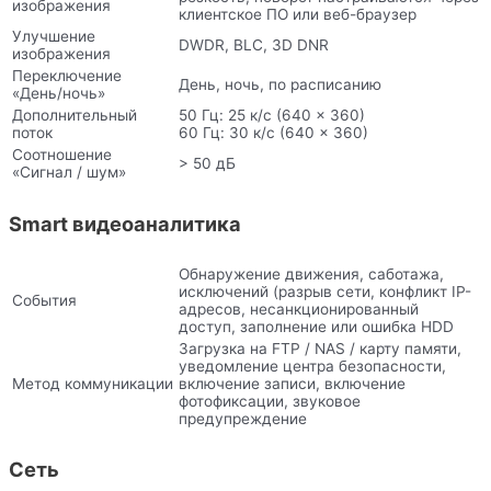
изображения
клиентское ПО или веб-браузер
Улучшение
DWDR, BLC, 3D DNR
изображения
Переключение
День, ночь, по расписанию
«День/ночь»
Дополнительный
50 Гц: 25 к/с (640 × 360)
поток
60 Гц: 30 к/с (640 × 360)
Соотношение
> 50 дБ
«Сигнал / шум»
Smart видеоаналитика
Обнаружение движения, саботажа,
исключений (разрыв сети, конфликт IP-
События
адресов, несанкционированный
доступ, заполнение или ошибка HDD
Загрузка на FTP / NAS / карту памяти,
уведомление центра безопасности,
Метод коммуникации
включение записи, включение
фотофиксации, звуковое
предупреждение
Сеть