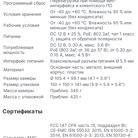
Перезагрузка при помощи веб-
Программный сброс
интерфейса и клиентского ПО
От -40 до +60 °C. Влажность 95 % или
Условия хранения
меньше (без конденсата)
От -40 до +60 °C. Влажность 95 % или
Рабочие условия
меньше (без конденсата)
DC 12 В ± 25 %, PoE: 802.3af, тип 1 класс
Питание
3, защита от обратной полярности
DC 12 В, 0.30 А, макс. 3.6 Вт
Потребляемая
PoE (802.3af, от 36 до 57 В), от 0.20 до
мощность
0.10 А, макс. 4.5 Вт
Интерфейс питания
Коаксиальный разъем питания Ø 5.5 мм
Основная часть: металл; внешний
Материал
корпус: пластик
Размер камеры
Ø 105.4 × 99.1 мм (4.1 × 3.9″)
Размер упаковки
150 × 150 × 141 мм (5.9 × 5.9 × 5.6″)
Масса камеры
Приблиз. 340 г
Масса с упаковкой
Приблиз. 420 г
Сертификаты
FCC (47 CFR часть 15, подраздел B);
CE-EMC (EN 55032: 2015, EN 61000-3-2:
2014, EN 61000-3-3: 2013, EN 50130-4:
Стандарты EMC