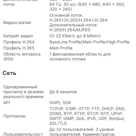
поток
60 Гц: 30 к/с (640 × 480, 640 × 360,
320 × 240)
Основной поток:
H.265+/H.265/H.264+/H.264
Видеосжатие
Дополнительный поток:
H.265/H.264/MJPEG
Битрейт видео
От 32 Кбит/с до 8 Мбит/с
Профиль H.264
BaseLine Profile/Main Profile/High Profile
Профиль H.265
Main Profile
Область интереса
1 фиксированная область для
(ROI)
основного потока
Сеть
Одновременный
просмотр в режиме
До 6 каналов
реального времени
API
ISAPI, SDK
TCP/IP, ICMP, HTTP, FTP, DHCP, DNS,
DDNS, RTP, RTSP, RTCP, NTP, UPnP,
Протоколы
SMTP, IGMP, QoS, IPv6, UDP, Bonjour,
SSL/TLS
До 32 пользователей. 3 уровня
Пользователь/хост
пользователей: Администратор,