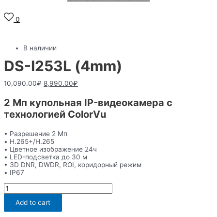
0
В наличии
DS-I253L (4mm)
10,090.00
₽
8,990.00
₽
2 Мп купольная IP-видеокамера с
технологией ColorVu
• Разрешение 2 Мп
• H.265+/H.265
• Цветное изображение 24ч
• LED-подсветка до 30 м
• 3D DNR, DWDR, ROI, коридорный режим
• IP67
DS-
I253L
(4mm)
Add to cart
quantity