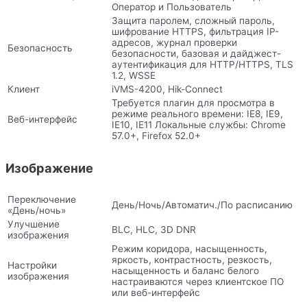
Оператор и Пользователь
Защита паролем, сложный пароль,
шифрование HTTPS, фильтрация IP-
адресов, журнал проверки
Безопасность
безопасности, базовая и дайджест-
аутентификация для HTTP/HTTPS, TLS
1.2, WSSE
Клиент
iVMS-4200, Hik-Connect
Требуется плагин для просмотра в
режиме реального времени: IE8, IE9,
Веб-интерфейс
IE10, IE11 Локальные службы: Chrome
57.0+, Firefox 52.0+
Изображение
Переключение
День/Ночь/Автоматич./По расписанию
«День/ночь»
Улучшение
BLC, HLC, 3D DNR
изображения
Режим коридора, насыщенность,
яркость, контрастность, резкость,
Настройки
насыщенность и баланс белого
изображения
настраиваются через клиентское ПО
или веб-интерфейс