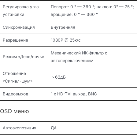
Регулировка угла
Поворот: 0 ° — 360 °; наклон: 0° — 75 °;
установки
вращение: 0 ° — 360 °
Синхронизация
Внутренняя
Разрешение
1080Р @ 25к/с
Механический ИК-фильтр с
Режим «День/ночь»
автопереключением
Отношение
＞62дБ
«Сигнал-шум»
Видеовыход
1 х HD-TVI выход, BNC
OSD меню
Автоэкспозиция
ДА