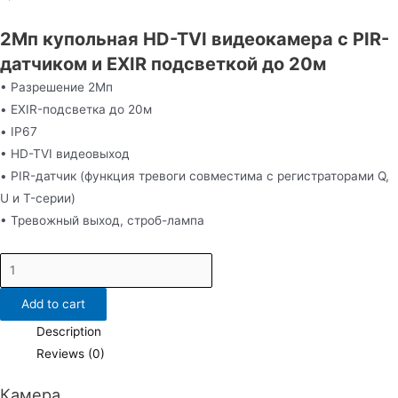
2Мп купольная HD-TVI видеокамера с PIR-
датчиком и EXIR подсветкой до 20м
• Разрешение 2Мп
• EXIR-подсветка до 20м
• IP67
• HD-TVI видеовыход
• PIR-датчик (функция тревоги совместима с регистраторами Q,
U и T-серии)
• Тревожный выход, строб-лампа
DS-
T213(B)
Add to cart
quantity
Description
Reviews (0)
Камера