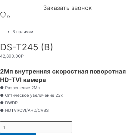
Заказать звонок
0
В наличии
DS-T245 (B)
42,890.00
₽
2Мп внутренняя скоростная поворотная
HD-TVI камера
● Разрешение 2Мп
● Оптическое увеличение 23х
● DWDR
● HDTVI/CVI/AHD/CVBS
DS-
T245