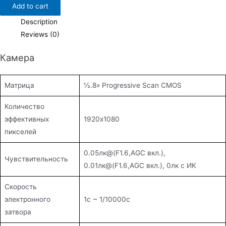
Add to cart
(B)
quantity
Description
Reviews (0)
Камера
Матрица
½.8» Progressive Scan CMOS
Количество
эффективных
1920х1080
пикселей
0.05лк@(F1.6,AGC вкл.),
Чувствительность
0.01лк@(F1.6,AGC вкл.), 0лк с ИК
Скорость
электронного
1с ~ 1/10000с
затвора