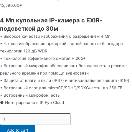
15,590.00
₽
4 Мп купольная IP-камера с EXIR-
подсветкой до 30м
• Высокое качество изображения с разрешением 4 Мп
• Четкое изображение при яркой задней засветке благодаря
технологии 120 дБ WDR
• Технология эффективного сжатия H.265+
• Встроенный микрофон обеспечивает безопасность в режиме
реального времени при помощи аудиосвязи
• Защита от влаги и пыли (IP67) и антивандальная защита (IK10)
• Встроенный слот для microSD/SDHC/SDXC: есть, до 256 ГБ
• Встроенный микрофон: есть
● Интегрировано в IP Eye Cloud
IPC-
D042-
Add to cart
G2/U