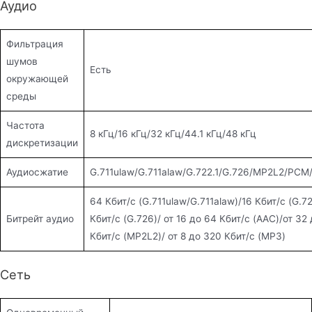
Аудио
Фильтрация
шумов
Есть
окружающей
среды
Частота
8 кГц/16 кГц/32 кГц/44.1 кГц/48 кГц
дискретизации
Аудиосжатие
G.711ulaw/G.711alaw/G.722.1/G.726/MP2L2/PC
64 Кбит/с (G.711ulaw/G.711alaw)/16 Кбит/с (G.72
Битрейт аудио
Кбит/с (G.726)/ от 16 до 64 Кбит/с (AAC)/от 32
Кбит/с (MP2L2)/ от 8 до 320 Кбит/с (MP3)
Сеть