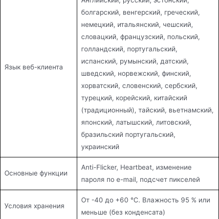
Английский, русский, эстонский,
болгарский, венгерский, греческий,
немецкий, итальянский, чешский,
словацкий, французский, польский,
голландский, португальский,
испанский, румынский, датский,
Язык веб-клиента
шведский, норвежский, финский,
хорватский, словенский, сербский,
турецкий, корейский, китайский
(традиционный), тайский, вьетнамский,
японский, латышский, литовский,
бразильский португальский,
украинский
Anti-Flicker, Heartbeat, изменение
Основные функции
пароля по e-mail, подсчет пикселей
От -40 до +60 °C. Влажность 95 % или
Условия хранения
меньше (без конденсата)