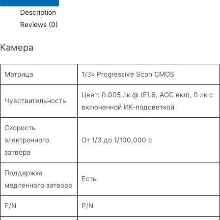
quantity
Description
Reviews (0)
Камера
Матрица
1/3» Progressive Scan CMOS
Цвет: 0.005 лк @ (F1.6, AGC вкл), 0 лк с
Чувствительность
включенной ИК-подсветкой
Скорость
электронного
От 1/3 до 1/100,000 с
затвора
Поддержка
Есть
медленного затвора
P/N
P/N