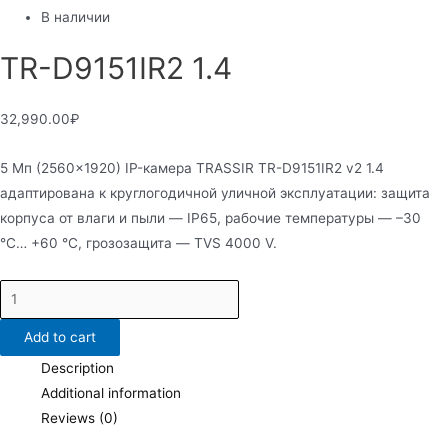
В наличии
TR-D9151IR2 1.4
32,990.00
₽
5 Мп (2560×1920) IP-камера TRASSIR TR-D9151IR2 v2 1.4
адаптирована к круглогодичной уличной эксплуатации: защита
корпуса от влаги и пыли — IP65, рабочие температуры — –30
°C… +60 °C, грозозащита — TVS 4000 V.
TR-
D9151IR2
Add to cart
1.4
quantity
Description
Additional information
Reviews (0)