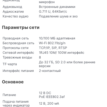
микрофон
Аудиовыход
Встроенные динамики
Аудиосжатие
G.711 U, 64Кбит/с
Качество аудио
Подавление шума и эхо
Параметры сети
Проводная сеть
10/100 МБ адаптивная
Беспроводная сеть
Wi-Fi 802.11b/g/n
Протоколы сети
TCP/IP, SIP, RTSP
Сетевой интерфейс
1RJ45 10M/ 100M интерфейс
Тревожные входы
8
До 32 ГБ, SD 2.0 или более ранние
TF-карта
версии
Интерфейс питания
2-контактный
Основное
12 В DC
Питание
PoE IEEE802.3af
Подача питания
12 В, 200 мА
через индикатор