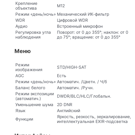
Крепление
M12
объектива
Режим «день/ночь»
Механический ИК-фильтр
WDR
Цифровой WDR
Аудио
Встроенный микрофон
Регулировка угла
Поворот: от 0 до 355°; наклон: от 0
наблюдения
до 75°; вращение: от 0 до 355°
Меню
Режим
STD/HIGH-SAT
изображения
AGC
Есть
Режим «день/ночь»
Автоматич. /Цветн. / Ч/б
Баланс белого
Автоматич. /Ручн.
Режим экспозиции
DWDR/BLC/HLC/Глобальн.
(автоматич.)
Уменьшение шума
2D DNR
Язык
Английский
Яркость, резкость, зеркалирование,
Функции
интеллектуальная EXIR-подсветка