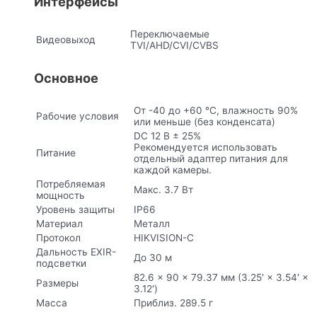
Интерфейсы
Переключаемые
Видеовыход
TVI/AHD/CVI/CVBS
Основное
От -40 до +60 °C, влажность 90%
Рабочие условия
или меньше (без конденсата)
DC 12 В ± 25%
Рекомендуется использовать
Питание
отдельный адаптер питания для
каждой камеры.
Потребляемая
Макс. 3.7 Вт
мощность
Уровень защиты
IP66
Материал
Металл
Протокол
HIKVISION-C
Дальность EXIR-
До 30 м
подсветки
82.6 × 90 × 79.37 мм (3.25′ × 3.54′ ×
Размеры
3.12′)
Масса
Приблиз. 289.5 г