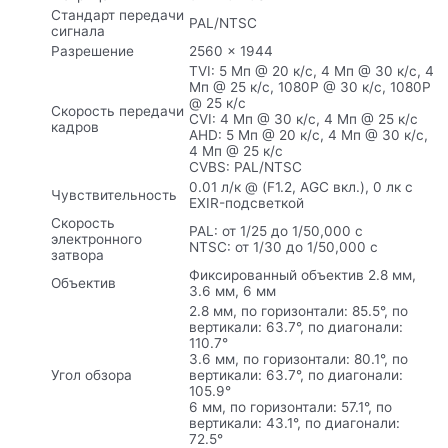
Стандарт передачи
PAL/NTSC
сигнала
Разрешение
2560 × 1944
TVI: 5 Мп @ 20 к/с, 4 Мп @ 30 к/с, 4
Мп @ 25 к/с, 1080P @ 30 к/с, 1080P
@ 25 к/с
Скорость передачи
CVI: 4 Мп @ 30 к/с, 4 Мп @ 25 к/с
кадров
AHD: 5 Мп @ 20 к/с, 4 Мп @ 30 к/с,
4 Мп @ 25 к/с
CVBS: PAL/NTSC
0.01 л/к @ (F1.2, AGC вкл.), 0 лк с
Чувствительность
EXIR-подсветкой
Скорость
PAL: от 1/25 до 1/50,000 с
электронного
NTSC: от 1/30 до 1/50,000 с
затвора
Фиксированный объектив 2.8 мм,
Объектив
3.6 мм, 6 мм
2.8 мм, по горизонтали: 85.5°, по
вертикали: 63.7°, по диагонали:
110.7°
3.6 мм, по горизонтали: 80.1°, по
Угол обзора
вертикали: 63.7°, по диагонали:
105.9°
6 мм, по горизонтали: 57.1°, по
вертикали: 43.1°, по диагонали:
72.5°