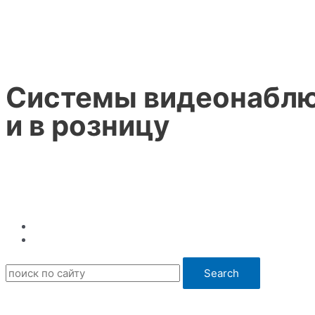
Перейти
к
содержимому
Системы видеонаблю
и в розницу
Search