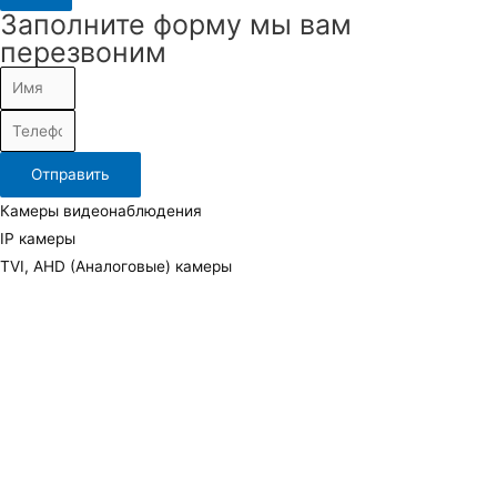
Заполните форму мы вам
перезвоним
Отправить
Камеры видеонаблюдения
IP камеры
TVI, AHD (Аналоговые) камеры
Повортные камеры
Тепловизионные камеры
Видеорегистраторы и видеосерверы
IP видеорегистраторы
Гибридные (Аналоговые)
УРМ (Удаленное рабочее место)
HDD
Аксессуары для видеонаблюдения