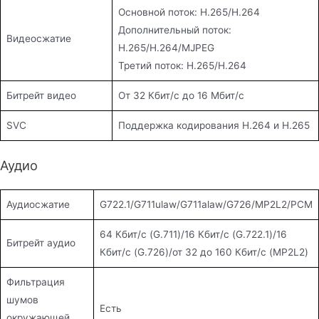
Основной поток: H.265/H.264
Дополнительный поток:
Видеосжатие
H.265/H.264/MJPEG
Третий поток: H.265/H.264
Битрейт видео
От 32 Кбит/с до 16 Мбит/с
SVC
Поддержка кодирования H.264 и H.265
Аудио
Аудиосжатие
G722.1/G711ulaw/G711alaw/G726/MP2L2/PCM
64 Кбит/с (G.711)/16 Кбит/с (G.722.1)/16
Битрейт аудио
Кбит/с (G.726)/от 32 до 160 Кбит/с (MP2L2)
Фильтрация
шумов
Есть
окружающей