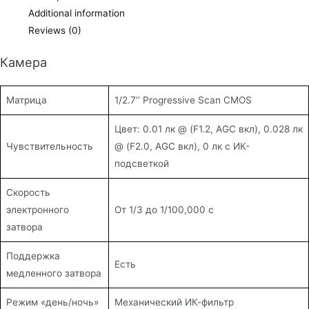
quantity
Additional information
Reviews (0)
Камера
Матрица
1/2.7’’ Progressive Scan CMOS
Цвет: 0.01 лк @ (F1.2, AGC вкл), 0.028 лк
Чувствительность
@ (F2.0, AGC вкл), 0 лк с ИК-
подсветкой
Скорость
электронного
От 1/3 до 1/100,000 с
затвора
Поддержка
Есть
медленного затвора
Режим «день/ночь»
Механический ИК-фильтр