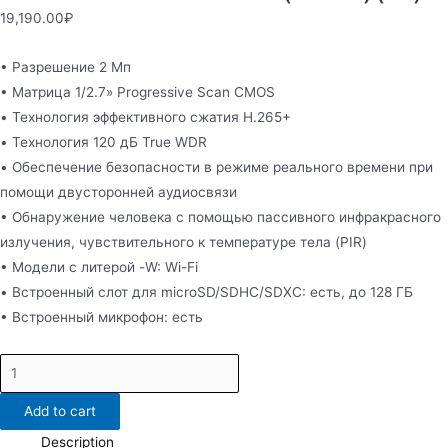
19,190.00
₽
• Разрешение 2 Мп
• Матрица 1/2.7» Progressive Scan CMOS
• Технология эффективного сжатия H.265+
• Технология 120 дБ True WDR
• Обеспечение безопасности в режиме реального времени при
помощи двусторонней аудиосвязи
• Обнаружение человека с помощью пассивного инфракрасного
излучения, чувствительного к температуре тела (PIR)
• Модели с литерой -W: Wi-Fi
• Встроенный слот для microSD/SDHC/SDXC: есть, до 128 ГБ
• Встроенный микрофон: есть
DS-
2CD2423G0-
Add to cart
IW(4mm)
(W)
Description