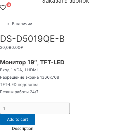
Заказать звонок
0
В наличии
DS-D5019QE-B
20,090.00
₽
Монитор 19″, TFT-LED
Вход 1 VGA, 1 HDMI
Разрешение экрана 1366х768
TFT-LED подсветка
Режим работы 24/7
DS-
D5019QE-
Add to cart
B
quantity
Description