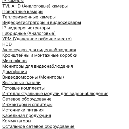
IP камеры
TVI, AHD (Аналоговые) камеры
Повортные камеры
Тепловизионные камеры
Видеорегистраторы и видеосерверы
IP видеорегистраторы
Гибридные (Аналоговые)
УРМ (Удаленное рабочее место)
HDD
Аксессуары для видеонаблюдения
Кронштейны и монтажные коробки
Микрофоны
Мониторы для видеонаблюдения
Домофония
Видеодомофоны (Мониторы)
Вызывные панели
Готовые комплекты
Интеллектуальные модули для видеонаблюдения
Сетевое оборудование
Инжекторы и сплитеры
Источники питания
Кабельная продукуция
Коммутаторы
Остальное сетевое оборудование