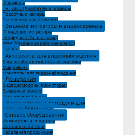
IP камеры
TVI, AHD (Аналоговые) камеры
Повортные камеры
Тепловизионные камеры
Видеорегистраторы и видеосерверы
IP видеорегистраторы
Гибридные (Аналоговые)
УРМ (Удаленное рабочее место)
HDD
Аксессуары для видеонаблюдения
Кронштейны и монтажные коробки
Микрофоны
Мониторы для видеонаблюдения
Домофония
Видеодомофоны (Мониторы)
Вызывные панели
Готовые комплекты
Интеллектуальные модули для
видеонаблюдения
Сетевое оборудование
Инжекторы и сплитеры
Источники питания
Кабельная продукуция