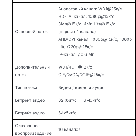
Аналоговый канал: WD1@25к/с
HD-TVI канал: 1080p@15к/с
3Мп@15к/с, 4Мп Lite@15к/с,
Основной поток
(первые 4 канала)
AHD/CVI канал: 1080p@15к/с, 1080p
Lite /720p@25к/с
IP-канал: до 6 Мп
Дополнительный
WD1/4CIF@12к/с,
поток
CIF/QVGA/QCIF@25к/с
Тип потока
Видео / видео и аудио
Битрейт видео
32Кбит/с — 6Мбит/с
Битрейт аудио
64кбит/с
Синхронное
16 каналов
воспроизведение