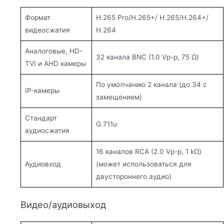
Формат
H.265 Pro/H.265+/ H.265/H.264+/
видеосжатия
H.264
Аналоговые, HD-
32 канала BNC (1.0 Vp-p, 75 Ω)
TVI и AHD камеры
По умолчанию 2 канала (до 34 с
IP-камеры
замещением)
Стандарт
G.711u
аудиосжатия
16 каналов RCA (2.0 Vp-p, 1 kΩ)
Аудиовход
(может использоваться для
двустороннего аудио)
Видео/аудиовыход