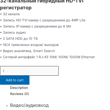
32-канальный гибридный HD-TVI
регистратор
• 32 канала
• Запись HD-TVI камер c разрешением до 4MP Lite
• Запись IP-камер с разрешением до 6 Мп
• Запись аудио
• 2 SATA HDD до 10 ТБ
• 16/4 тревожных входов/ выходов
• Видео аналитика, Smart Search
• Сетевой интерфейс 1 RJ-45 10M/ 100M/ 1000М Ethernet
DS-
H332/2Q
Add to cart
quantity
Description
Reviews (0)
Видео/аудиовход