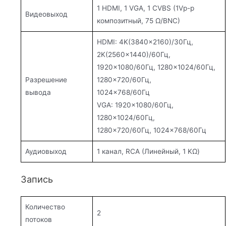
1 HDMI, 1 VGA, 1 CVBS (1Vp-p
Видеовыход
композитный, 75 Ω/BNC)
HDMI: 4K(3840×2160)/30Гц,
2K(2560×1440)/60Гц,
1920×1080/60Гц, 1280×1024/60Гц,
Разрешение
1280×720/60Гц,
вывода
1024×768/60Гц
VGA: 1920×1080/60Гц,
1280×1024/60Гц,
1280×720/60Гц, 1024×768/60Гц
Аудиовыход
1 канал, RCA (Линейный, 1 KΩ)
Запись
Количество
2
потоков