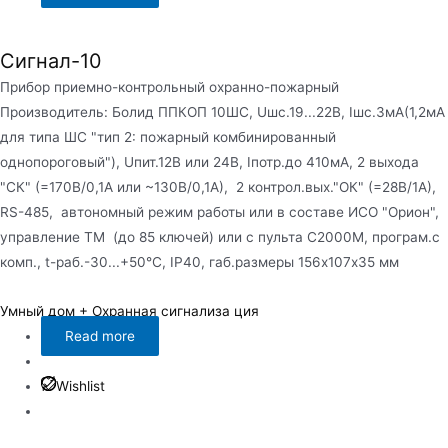
Сигнал-10
Прибор приемно-контрольный охранно-пожарный
Производитель: Болид ППКОП 10ШС, Uшс.19...22В, Iшс.3мА(1,2мА
для типа ШС "тип 2: пожарный комбинированный
однопороговый"), Uпит.12В или 24В, Iпотр.до 410мА, 2 выхода
"СК" (=170В/0,1А или ~130В/0,1А), 2 контрол.вых."ОК" (=28В/1А),
RS-485, автономный режим работы или в составе ИСО "Орион",
управление ТМ (до 85 ключей) или с пульта С2000М, програм.с
комп., t-раб.-30...+50°С, IP40, габ.размеры 156х107х35 мм
Умный дом + Охранная сигнализа ция
Read more
Wishlist