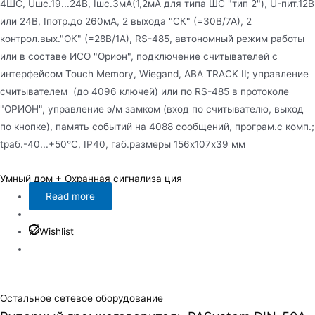
4ШС, Uшс.19...24В, Iшс.3мА(1,2мА для типа ШС "тип 2"), U-пит.12В
или 24В, Iпотр.до 260мА, 2 выхода "СК" (=30В/7А), 2
контрол.вых."ОК" (=28В/1А), RS-485, автономный режим работы
или в составе ИСО "Орион", подключение считывателей с
интерфейсом Touch Memory, Wiegand, ABA TRACK II; управление
считывателем (до 4096 ключей) или по RS-485 в протоколе
"ОРИОН", управление э/м замком (вход по считывателю, выход
по кнопке), память событий на 4088 сообщений, програм.с комп.;
tраб.-40...+50°С, IP40, габ.размеры 156х107х39 мм
Умный дом + Охранная сигнализа ция
Read more
Wishlist
Остальное сетевое оборудование