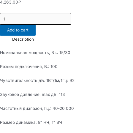
4,263.00
₽
Потолочный
коаскиальный
Add to cart
громкоговоритель
PASystem
Description
VOLT-
Номинальная мощность, Вт.: 15/30
30T
Артикул:
Режим подключения, В.: 100
PAS042031
quantity
Чувствительность дБ. 1Вт/1м/1Гц: 92
Звуковое давление, max дБ: 113
Частотный диапазон, Гц.: 40-20 000
Размер динамика: 8″ НЧ, 1″ ВЧ