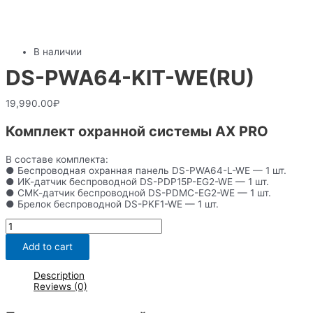
В наличии
DS-PWA64-KIT-WE(RU)
19,990.00
₽
Комплект охранной системы AX PRO
В составе комплекта:
● Беспроводная охранная панель DS-PWA64-L-WE — 1 шт.
● ИК-датчик беспроводной DS-PDP15P-EG2-WE — 1 шт.
● СМК-датчик беспроводной DS-PDMC-EG2-WE — 1 шт.
● Брелок беспроводной DS-PKF1-WE — 1 шт.
DS-
PWA64-
KIT-
Add to cart
WE(RU)
quantity
Description
Reviews (0)