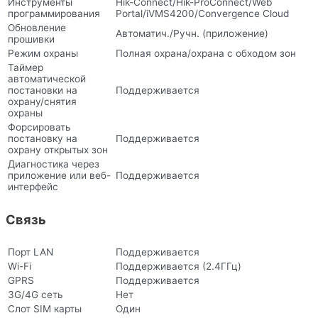
Инструменты
Hik-Connect/Hik-ProConnect/Web
программирования
Portal/iVMS4200/Convergence Cloud
Обновление
Автоматич./Ручн. (приложение)
прошивки
Режим охраны
Полная охрана/охрана с обходом зон
Таймер
автоматической
постановки на
Поддерживается
охрану/снятия
охраны
Форсировать
постановку на
Поддерживается
охрану открытых зон
Диагностика через
приложение или веб-
Поддерживается
интерфейс
Связь
Порт LAN
Поддерживается
Wi-Fi
Поддерживается (2.4ГГц)
GPRS
Поддерживается
3G/4G сеть
Нет
Слот SIM карты
Один