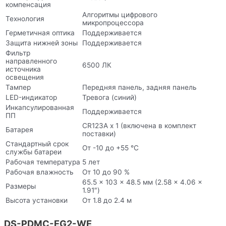
компенсация
Алгоритмы цифрового
Технология
микропроцессора
Герметичная оптика
Поддерживается
Защита нижней зоны
Поддерживается
Фильтр
направленного
6500 ЛК
источника
освещения
Тампер
Передняя панель, задняя панель
LED-индикатор
Тревога (синий)
Инкапсулированная
Поддерживается
ПП
CR123A x 1 (включена в комплект
Батарея
поставки)
Стандартный срок
От -10 до +55 °C
службы батареи
Рабочая температура
5 лет
Рабочая влажность
От 10 до 90 %
65.5 × 103 × 48.5 мм (2.58 × 4.06 ×
Размеры
1.91″)
Высота установки
От 1.8 до 2.4 м
DS-PDMC-EG2-WE