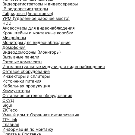
Видеорегистраторы и видеосерверы
IP видеорегистраторы
Гибридные (Аналоговые)
УРМ (Удаленное рабочее место)
HDD
Аксессуары для видеонаблюдения
Кронштейны и монтажные коробки
Микрофоны
Мониторы для видеонаблюдения
Домофония
Видеодомофоны (Мониторы)
Вызывные панели
Готовые комплекты
Интеллектуальные модули для видеонаблюдения
Сетевое оборудование
Инжекторы и сплитеры
Источники питания
Кабельная продукуция
Коммутаторы
Остальное сетевое оборудование
СКУД
Sigur
ZKTeco
Умный дом + Охранная сигнализация
TP-Link
Главная
Информация по монтажу
Оплата и Доставка