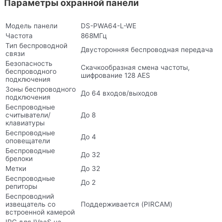
Параметры охранной панели
Модель панели
DS-PWA64-L-WE
Частота
868МГц
Тип беспроводной
Двусторонняя беспроводная передача
связи
Безопасность
Скачкообразная смена частоты,
беспроводного
шифрование 128 AES
подключения
Зоны беспроводного
До 64 входов/выходов
подключения
Беспроводные
считыватели/
До 8
клавиатуры
Беспроводные
До 4
оповещатели
Беспроводные
До 32
брелоки
Метки
До 32
Беспроводные
До 2
репиторы
Беспроводний
извещатель со
Поддерживается (PIRCAM)
встроенной камерой
IPC для IVaaS на