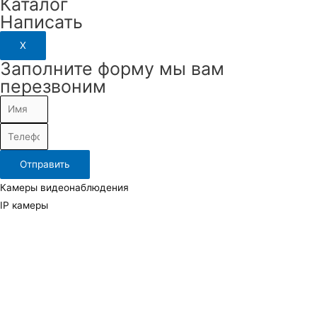
Каталог
Написать
X
Заполните форму мы вам
перезвоним
Отправить
Камеры видеонаблюдения
IP камеры
TVI, AHD (Аналоговые) камеры
Повортные камеры
Тепловизионные камеры
Видеорегистраторы и видеосерверы
IP видеорегистраторы
Гибридные (Аналоговые)