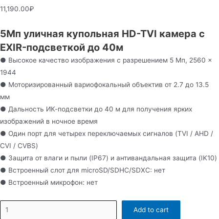
11,190.00
₽
5Мп уличная купольная HD-TVI камера с
EXIR-подсветкой до 40м
● Высокое качество изображения c разрешением 5 Мп, 2560 ×
1944
● Моторизированный вариофокальный объектив от 2.7 до 13.5
мм
● Дальность ИК-подсветки до 40 м для получения ярких
изображений в ночное время
● Один порт для четырех переключаемых сигналов (TVI / AHD /
CVI / CVBS)
● Защита от влаги и пыли (IP67) и антивандальная защита (IK10)
● Встроенный слот для microSD/SDHC/SDXC: нет
● Встроенный микрофон: нет
DS-
Add to cart
T508