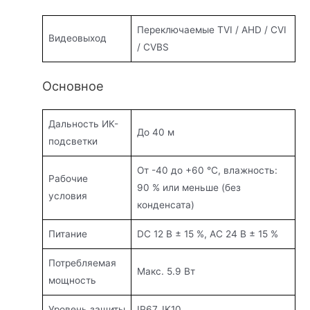
Переключаемые TVI / AHD / CVI
Видеовыход
/ CVBS
Основное
Дальность ИК-
До 40 м
подсветки
От -40 до +60 °C, влажность:
Рабочие
90 % или меньше (без
условия
конденсата)
Питание
DC 12 В ± 15 %, AC 24 В ± 15 %
Потребляемая
Макс. 5.9 Вт
мощность
Уровень защиты
IP67, IK10