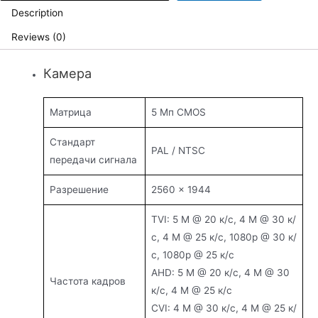
Description
quantity
Reviews (0)
Камера
Матрица
5 Мп CMOS
Стандарт
PAL / NTSC
передачи сигнала
Разрешение
2560 × 1944
TVI: 5 M @ 20 к/с, 4 M @ 30 к/
с, 4 M @ 25 к/с, 1080p @ 30 к/
с, 1080p @ 25 к/с
AHD: 5 M @ 20 к/с, 4 M @ 30
Частота кадров
к/с, 4 M @ 25 к/с
CVI: 4 M @ 30 к/с, 4 M @ 25 к/