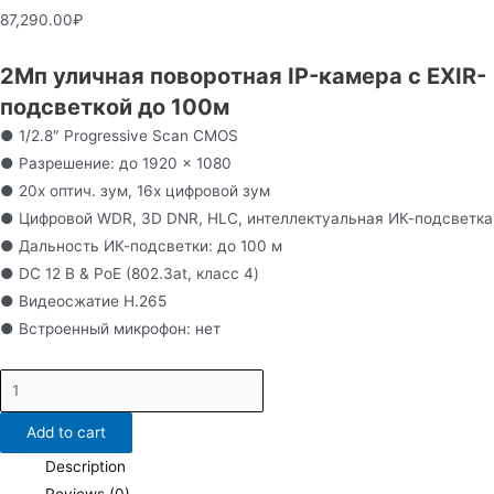
87,290.00
₽
2Мп уличная поворотная IP-камера c EXIR-
подсветкой до 100м
● 1/2.8″ Progressive Scan CMOS
● Разрешение: до 1920 × 1080
● 20х оптич. зум, 16х цифровой зум
● Цифровой WDR, 3D DNR, HLC, интеллектуальная ИК-подсветка
● Дальность ИК-подсветки: до 100 м
● DC 12 В & PoE (802.3at, класс 4)
● Видеосжатие H.265
● Встроенный микрофон: нет
PTZ-
Y3220I-
Add to cart
D4
quantity
Description
Reviews (0)