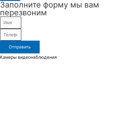
Заполните форму мы вам
перезвоним
Отправить
Камеры видеонаблюдения
IP камеры
TVI, AHD (Аналоговые) камеры
Повортные камеры
Тепловизионные камеры
Видеорегистраторы и видеосерверы
IP видеорегистраторы
Гибридные (Аналоговые)
УРМ (Удаленное рабочее место)
HDD
Аксессуары для видеонаблюдения