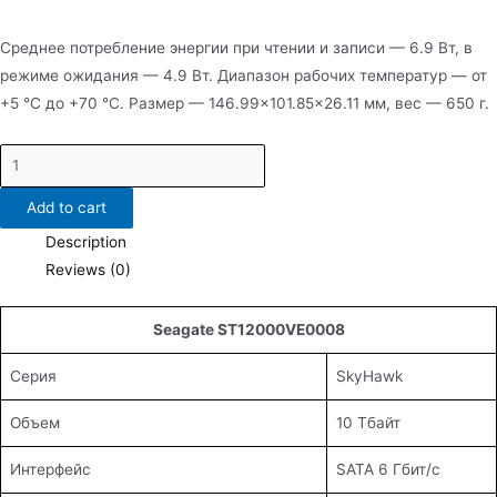
Среднее потребление энергии при чтении и записи — 6.9 Вт, в
режиме ожидания — 4.9 Вт. Диапазон рабочих температур — от
+5 °C до +70 °C. Размер — 146.99×101.85×26.11 мм, вес — 650 г.
ST10000VE0008
quantity
Add to cart
Description
Reviews (0)
Seagate ST12000VE0008
Серия
SkyHawk
Объем
10 Тбайт
Интерфейс
SATA 6 Гбит/с