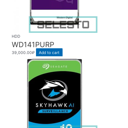
HDD
WD141PURP
39,000.00
₽
Add to cart