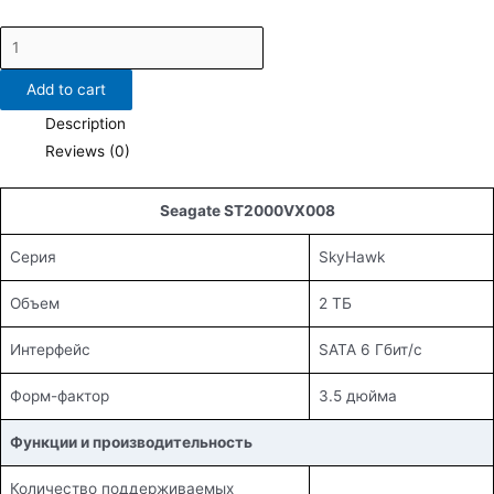
ST2000VX008
quantity
Add to cart
Description
Reviews (0)
Seagate ST2000VX008
Серия
SkyHawk
Объем
2 ТБ
Интерфейс
SATA 6 Гбит/с
Форм-фактор
3.5 дюйма
Функции и производительность
Количество поддерживаемых